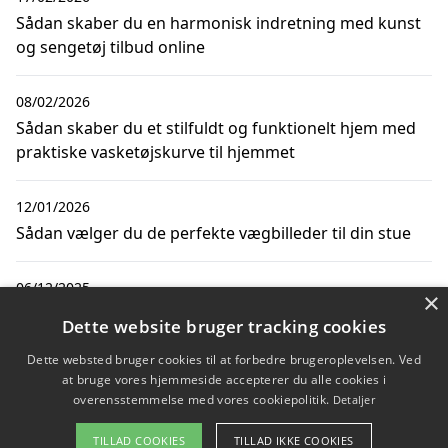
Sådan skaber du en harmonisk indretning med kunst
og sengetøj tilbud online
08/02/2026
Sådan skaber du et stilfuldt og funktionelt hjem med
praktiske vasketøjskurve til hjemmet
12/01/2026
Sådan vælger du de perfekte vægbilleder til din stue
06/12/2025
×
Sådan skaber du den perfekte atmosfære med
Dette website bruger tracking cookies
badeværelseslamper til din stue
Dette websted bruger cookies til at forbedre brugeroplevelsen. Ved
at bruge vores hjemmeside accepterer du alle cookies i
overensstemmelse med vores cookiepolitik.
Detaljer
Copyright 2026 - Pilanto Aps
TILLAD COOKIES
TILLAD IKKE COOKIES