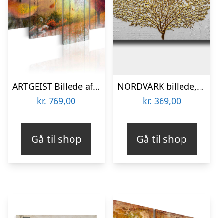
ARTGEIST Billede af efterår – Lovers Autumn, på lærred (flere størrelser) 100×50
NORDVÄRK billede, rektangulær – multifarvet maling på lærred (70×100)
kr.
769,00
kr.
369,00
Gå til shop
Gå til shop