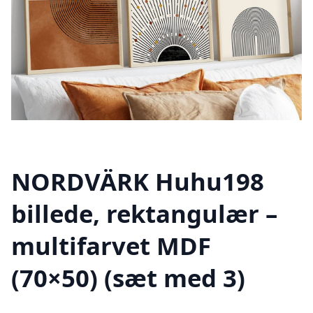
NORDVÄRK Huhu198
billede, rektangulær –
multifarvet MDF
(70×50) (sæt med 3)