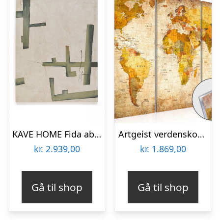
KAVE HOME Fida abstrakt billede, rektangulær – grøn lærred (180×140)
Artgeist verdenskort – Antique Journeys plexiglas billede, 3-delt – flere størrelser 120×80
kr.
2.939,00
kr.
1.869,00
Gå til shop
Gå til shop